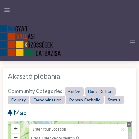
Akasztó plébánia
Community Categories:
Active
Bács-Kiskun
County
Denomination
Roman Catholic
Status
Map
+
−
Press Enter key to search