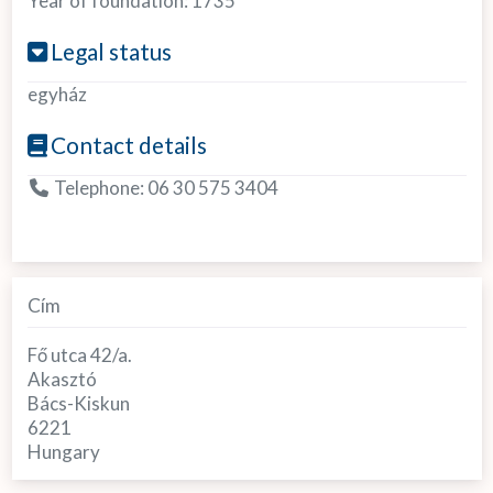
Year of foundation:
1735
Legal status
egyház
Contact details
Telephone:
06 30 575 3404
Cím
Fő utca 42/a.
Akasztó
Bács-Kiskun
6221
Hungary