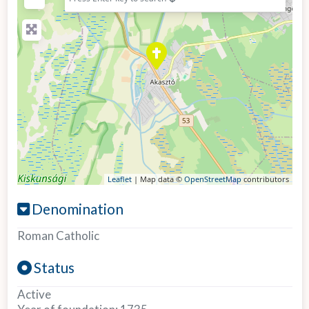
Leaflet
| Map data ©
OpenStreetMap
contributors
Denomination
Roman Catholic
Status
Active