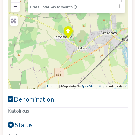
−
Press Enter key to search
Leaflet
| Map data ©
OpenStreetMap
contributors
Denomination
Katolikus
Status