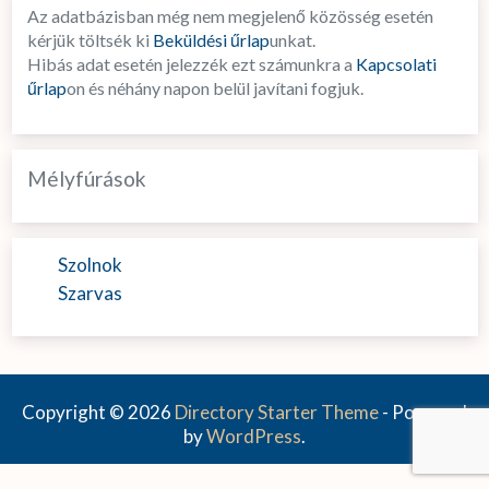
Az adatbázisban még nem megjelenő közösség esetén
kérjük töltsék ki
Beküldési űrlap
unkat.
Hibás adat esetén jelezzék ezt számunkra a
Kapcsolati
űrlap
on és néhány napon belül javítani fogjuk.
Mélyfúrások
Szolnok
Szarvas
Copyright © 2026
Directory Starter Theme
- Powered
by
WordPress
.