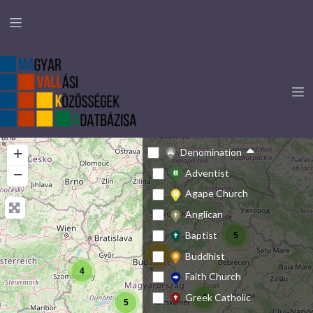
+
Denomination
−
Adventist
Agape Church
Anglican
Baptist
5
Buddhist
23
4
Faith Church
Greek Catholic
4
5