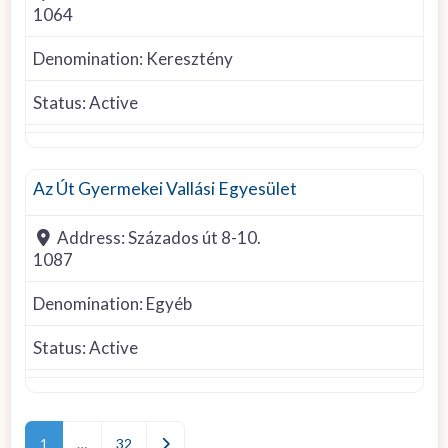
1064
Denomination:
Keresztény
Status:
Active
Other denomination
Az Út Gyermekei Vallási Egyesület
Address:
Százados út 8-10.
1087
Denomination:
Egyéb
Status:
Active
Posts navigation
Older posts
1
…
32