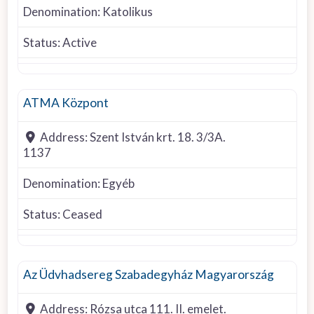
Denomination:
Katolikus
Status:
Active
Other denomination
ATMA Központ
Address:
Szent István krt. 18. 3/3A.
1137
Denomination:
Egyéb
Status:
Ceased
Other Christian
Az Üdvhadsereg Szabadegyház Magyarország
Address:
Rózsa utca 111. II. emelet.