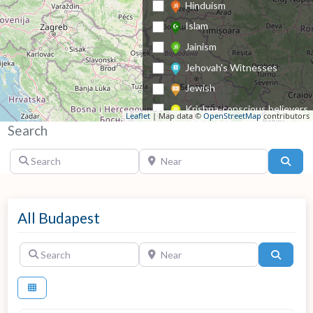
Hinduism
Islam
Jainism
Jehovah's Witnesses
Jewish
Krishna-conscious believers
Leaflet
| Map data ©
OpenStreetMap
contributors
Search
Lutheran
Methodist
Search
Near
Sear
Mormonism
Nazarene Church
Orthodox Church
All Budapest
Other Christian
Search
Near
Search
Other denomination
Pentecostalism
Reformed Church
Other denomination