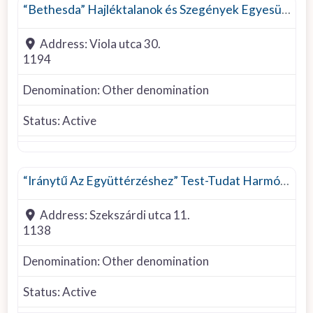
Roman Catholic
“Bethesda” Hajléktalanok és Szegények Egyesülete
Scientology
Address:
Viola utca 30.
Taoism
1194
The Bible Speaks Church
Unitarian
Denomination:
Other denomination
Status:
Active
Denomination
“Iránytű Az Együttérzéshez” Test-Tudat Harmónia Egyesület/CompaSS Hungary
Address:
Szekszárdi utca 11.
1138
Denomination:
Other denomination
Status:
Active