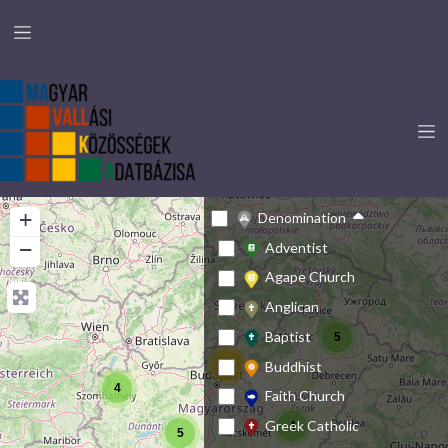
+
Denomination
−
Adventist
Agape Church
Anglican
Baptist
5
Buddhist
23
4
Faith Church
Greek Catholic
4
5