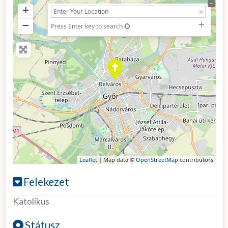
+
−
Press Enter key to search
Leaflet
| Map data ©
OpenStreetMap
contributors
Felekezet
Katolikus
Státusz