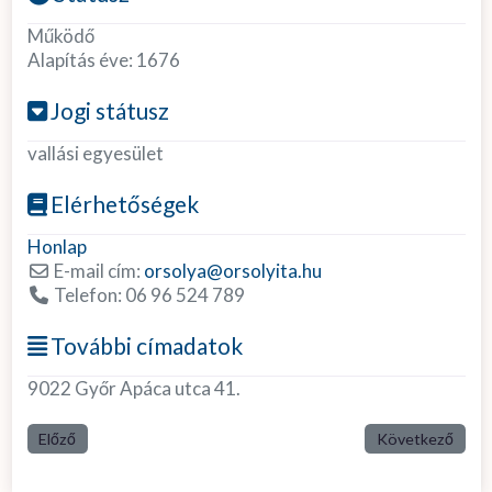
Működő
Alapítás éve:
1676
Jogi státusz
vallási egyesület
Elérhetőségek
Honlap
E-mail cím:
orsolya
@
orsolyita.hu
Telefon:
06 96 524 789
További címadatok
9022 Győr Apáca utca 41.
Előző
Következő