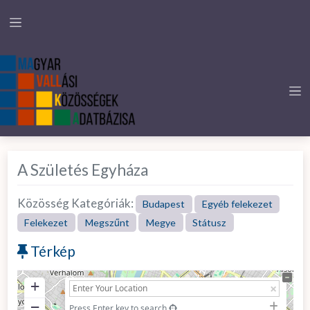
A Születés Egyháza
Közösség Kategóriák:
Budapest
Egyéb felekezet
Felekezet
Megszűnt
Megye
Státusz
Térkép
+
−
Press Enter key to search