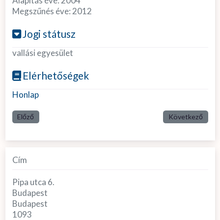
Alapítás éve:
2004
Megszűnés éve:
2012
Jogi státusz
vallási egyesület
Elérhetőségek
Honlap
Előző
Következő
Cím
Pipa utca 6.
Budapest
Budapest
1093