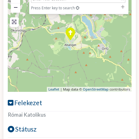
−
Press Enter key to search
Leaflet
| Map data ©
OpenStreetMap
contributors
Felekezet
Római Katolikus
Státusz