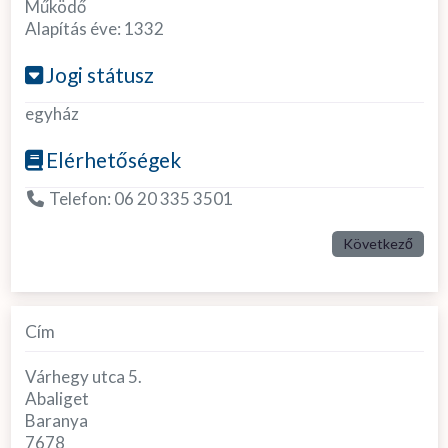
Működő
Alapítás éve:
1332
Jogi státusz
egyház
Elérhetőségek
Telefon:
06 20 335 3501
Következő
Cím
Várhegy utca 5.
Abaliget
Baranya
7678