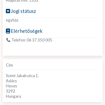
Alapítás éve:
1332
Jogi státusz
egyház
Elérhetőségek
Telefon:
06 37 350 005
Cím
Szent Jakab utca 1.
Adács
Heves
3292
Hungary