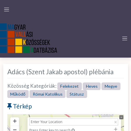
Adács (Szent Jakab apostol) plébánia
Közösség Kategóriák:
Felekezet
Heves
Megye
Működő
Római Katolikus
Státusz
Térkép
+
−
Press Enter key to search