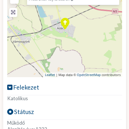
Leaflet
| Map data ©
OpenStreetMap
contributors
Felekezet
Katolikus
Státusz
Működő