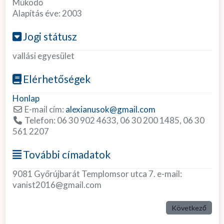
Működő
Alapítás éve:
2003
Jogi státusz
vallási egyesület
Elérhetőségek
Honlap
E-mail cím:
alexianusok
@
gmail.com
Telefon:
06 30 902 4633, 06 30 200 1485, 06 30
561 2207
További címadatok
9081 Győrújbarát Templomsor utca 7. e-mail:
vanist2016@gmail.com
Következő