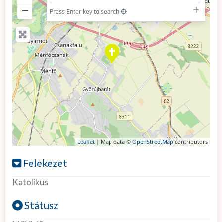
−
Press Enter key to search
Leaflet
| Map data ©
OpenStreetMap
contributors
Felekezet
Katolikus
Státusz