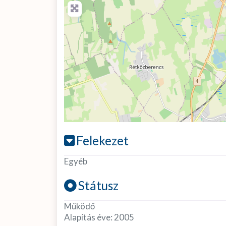
Felekezet
Egyéb
Státusz
Működő
Alapítás éve:
2005