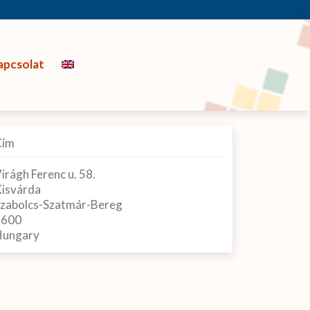
apcsolat
Cím
irágh Ferenc u. 58.
isvárda
zabolcs-Szatmár-Bereg
4600
ungary