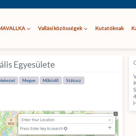
MAVALLKA
Vallási közösségek
Kutatóknak
K
ális Egyesülete
V
elekezet
Megye
Működő
Státusz
K
S
H
Press Enter key to search