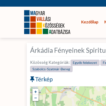
Kezdőlap
Árkádia Fényeinek Spiritu
Közösség Kategóriák:
Egyéb felekezet
F
Szabolcs-Szatmár-Bereg
Térkép
+
−