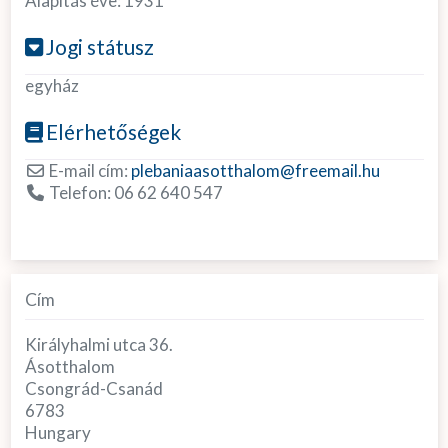
Alapítás éve:
1931
Jogi státusz
egyház
Elérhetőségek
E-mail cím:
plebaniaasotthalom
@
freemail.hu
Telefon:
06 62 640 547
Cím
Királyhalmi utca 36.
Ásotthalom
Csongrád-Csanád
6783
Hungary