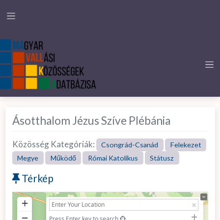
Ásotthalom Jézus Szíve Plébánia
Közösség Kategóriák:
Csongrád-Csanád
Felekezet
Megye
Működő
Római Katolikus
Státusz
Térkép
+
−
Press Enter key to search