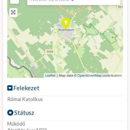
Leaflet
| Map data ©
OpenStreetMap
contributors
Felekezet
Római Katolikus
Státusz
Működő