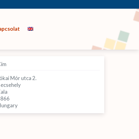
apcsolat
Cím
ókai Mór utca 2.
ecsehely
ala
8866
ungary