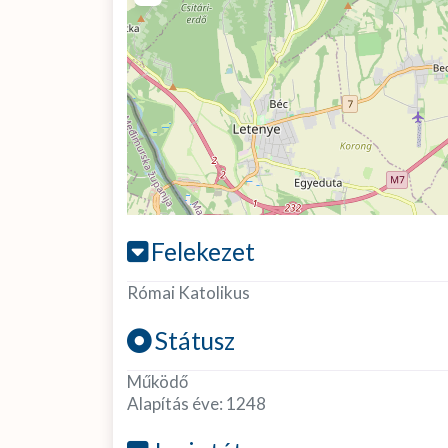
Felekezet
Római Katolikus
Státusz
Működő
Alapítás éve:
1248