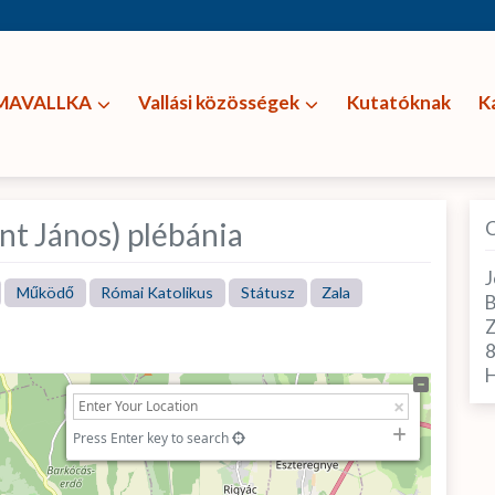
MAVALLKA
Vallási közösségek
Kutatóknak
K
nt János) plébánia
J
Működő
Római Katolikus
Státusz
Zala
B
Z
H
Press Enter key to search