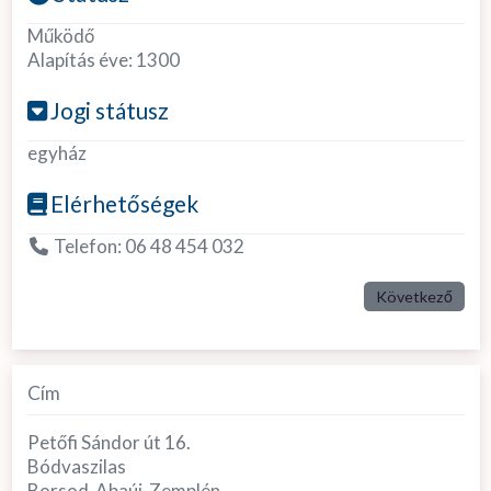
Működő
Alapítás éve:
1300
Jogi státusz
egyház
Elérhetőségek
Telefon:
06 48 454 032
Következő
Cím
Petőfi Sándor út 16.
Bódvaszilas
Borsod-Abaúj-Zemplén