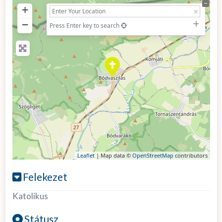
+
−
Press Enter key to search
Leaflet
| Map data ©
OpenStreetMap
contributors
Felekezet
Katolikus
Státusz