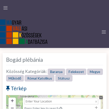
Bogád plébánia
Közösség Kategóriák:
Baranya
Felekezet
Megye
Működő
Római Katolikus
Státusz
Térkép
+
−
Press Enter key to search