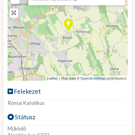
Leaflet
| Map data ©
OpenStreetMap
contributors
Felekezet
Római Katolikus
Státusz
Működő