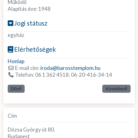
Működő
Alapítás éve:
1948
Jogi státusz
egyház
Elérhetőségek
Honlap
E-mail cím:
iroda
@
barosstemplom.hu
Telefon:
06 1 362 4518, 06-20-416-34-14
Előző
Következő
Cím
Dózsa György út 80.
Budapest