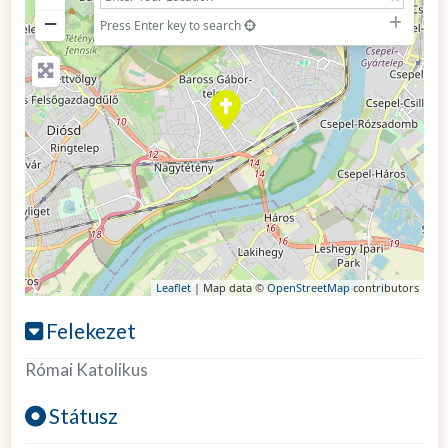
−
Press Enter key to search
Leaflet
| Map data ©
OpenStreetMap
contributors
Felekezet
Római Katolikus
Státusz