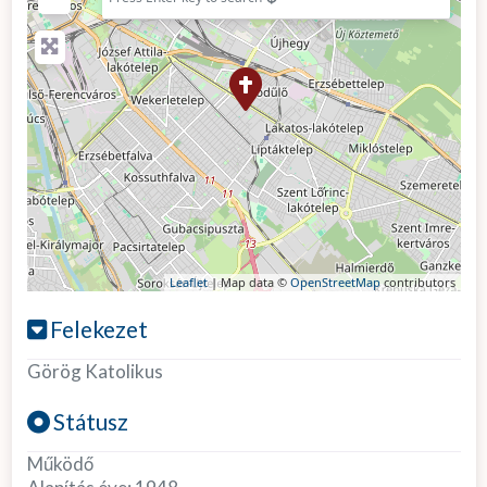
Leaflet
| Map data ©
OpenStreetMap
contributors
Felekezet
Görög Katolikus
Státusz
Működő