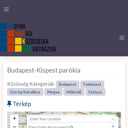
Budapest-Kispest parókia
Közösség Kategóriák:
Budapest
Felekezet
Görög Katolikus
Megye
Működő
Státusz
Térkép
+
−
Press Enter key to search