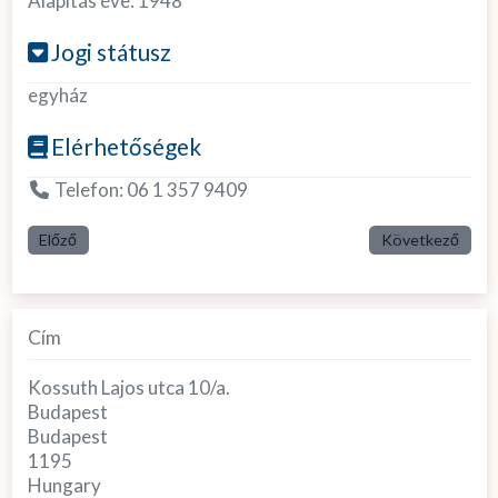
Alapítás éve:
1948
Jogi státusz
egyház
Elérhetőségek
Telefon:
06 1 357 9409
Előző
Következő
Cím
Kossuth Lajos utca 10/a.
Budapest
Budapest
1195
Hungary