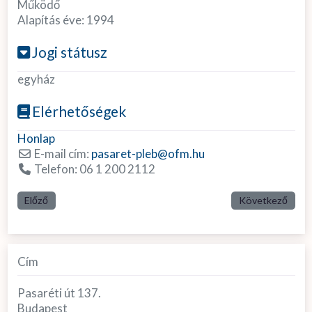
Működő
Alapítás éve:
1994
Jogi státusz
egyház
Elérhetőségek
Honlap
E-mail cím:
pasaret-pleb
@
ofm.hu
Telefon:
06 1 200 2112
Előző
Következő
Cím
Pasaréti út 137.
Budapest