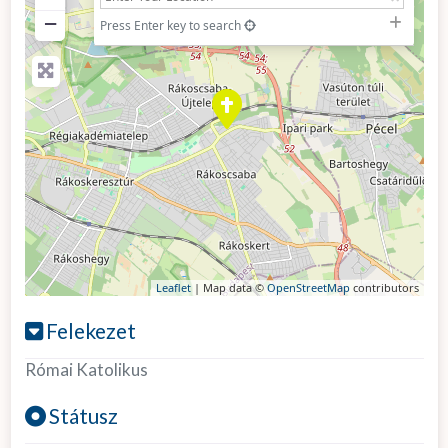
−
Press Enter key to search
Leaflet
| Map data ©
OpenStreetMap
contributors
Felekezet
Római Katolikus
Státusz