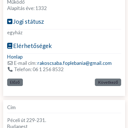
Működő
Alapítás éve:
1332
Jogi státusz
egyház
Elérhetőségek
Honlap
E-mail cím:
rakoscsaba.foplebania
@
gmail.com
Telefon:
06 1 256 8532
Előző
Következő
Cím
Péceli út 229-231.
Budapest