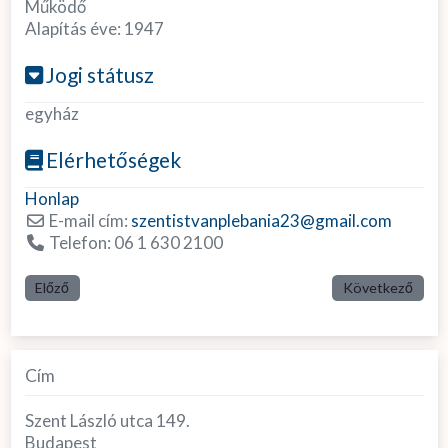
Működő
Alapítás éve:
1947
Jogi státusz
egyház
Elérhetőségek
Honlap
E-mail cím:
szentistvanplebania23
@
gmail.com
Telefon:
06 1 630 2100
Előző
Következő
Cím
Szent László utca 149.
Budapest