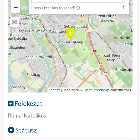
−
Press Enter key to search
Leaflet
| Map data ©
OpenStreetMap
contributors
Felekezet
Római Katolikus
Státusz