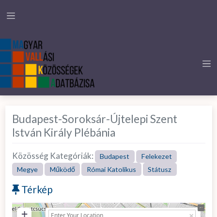
Budapest-Soroksár-Újtelepi Szent
István Király Plébánia
Közösség Kategóriák:
Budapest
Felekezet
Megye
Működő
Római Katolikus
Státusz
Térkép
+