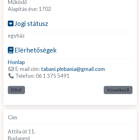
Működő
Alapítás éve:
1702
Jogi státusz
egyház
Elérhetőségek
Honlap
E-mail cím:
tabani.plebania
@
gmail.com
Telefon:
06 1 375 5491
Előző
Következő
Cím
Attila út 11.
Budapest