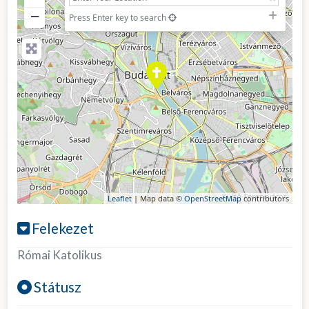
−
Press Enter key to search
Leaflet
| Map data ©
OpenStreetMap
contributors
Felekezet
Római Katolikus
Státusz