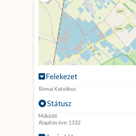
Felekezet
Római Katolikus
Státusz
Működő
Alapítás éve:
1332