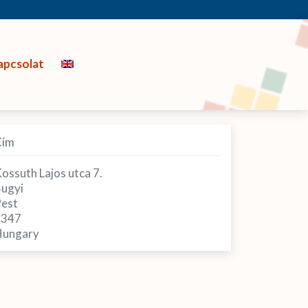
apcsolat
Cím
ossuth Lajos utca 7.
ugyi
est
2347
ungary