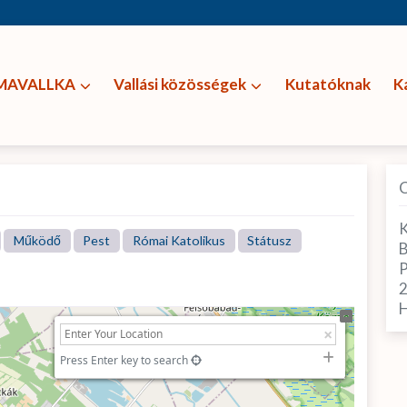
MAVALLKA
Vallási közösségek
Kutatóknak
K
K
Működő
Pest
Római Katolikus
Státusz
B
P
H
Press Enter key to search