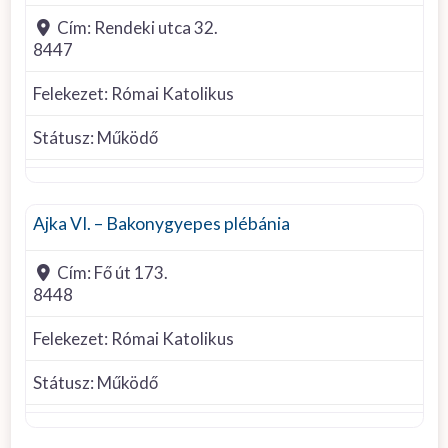
Cím:
Rendeki utca 32.
8447
Felekezet:
Római Katolikus
Státusz:
Működő
Római Katolikus
Ajka VI. – Bakonygyepes plébánia
Cím:
Fő út 173.
8448
Felekezet:
Római Katolikus
Státusz:
Működő
Római Katolikus