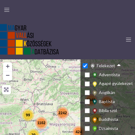
+
Felekezet
−
Adventista
Agapé gyülekezet
Anglikán
1048
Baptista
242
Biblia szól
2242
99
Buddhista
77
1102
Dzsainista
424