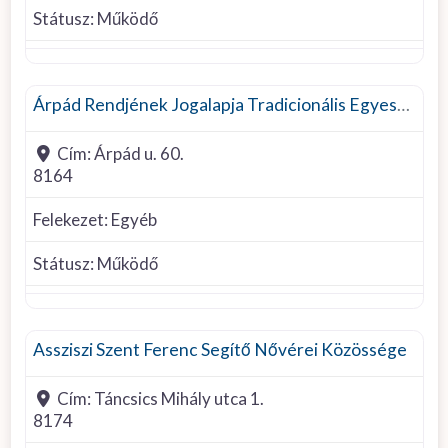
Státusz:
Működő
Egyéb felekezet
Árpád Rendjének Jogalapja Tradicionális Egyesület
Cím:
Árpád u. 60.
8164
Felekezet:
Egyéb
Státusz:
Működő
Római Katolikus
Assziszi Szent Ferenc Segítő Nővérei Közössége
Cím:
Táncsics Mihály utca 1.
8174