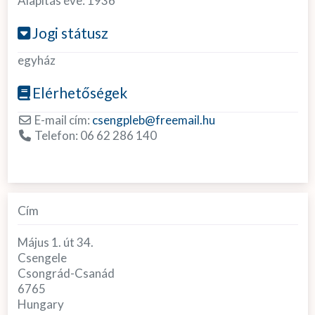
Alapítás éve:
1936
Jogi státusz
egyház
Elérhetőségek
E-mail cím:
csengpleb
@
freemail.hu
Telefon:
06 62 286 140
Cím
Május 1. út 34.
Csengele
Csongrád-Csanád
6765
Hungary