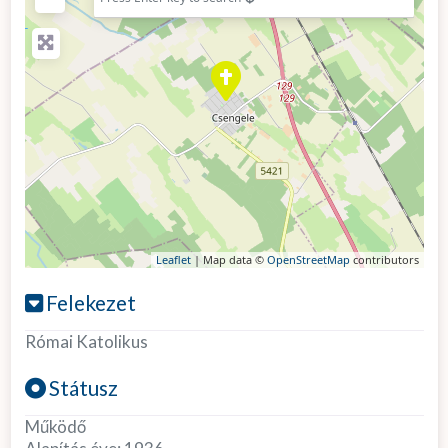
Leaflet
| Map data ©
OpenStreetMap
contributors
Felekezet
Római Katolikus
Státusz
Működő