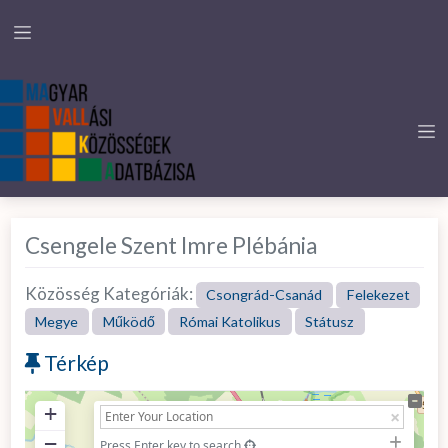
Csengele Szent Imre Plébánia
Közösség Kategóriák:
Csongrád-Csanád
Felekezet
Megye
Működő
Római Katolikus
Státusz
Térkép
+
−
Press Enter key to search