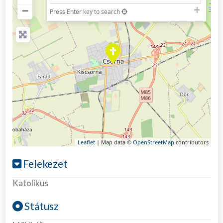
−
Press Enter key to search
Leaflet
| Map data ©
OpenStreetMap
contributors
Felekezet
Katolikus
Státusz