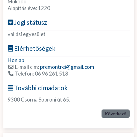
Működő
Alapítás éve:
1220
Jogi státusz
vallási egyesület
Elérhetőségek
Honlap
E-mail cím:
premontrei
@
gmail.com
Telefon:
06 96 261 518
További címadatok
9300 Csorna Soproni út 65.
Következő