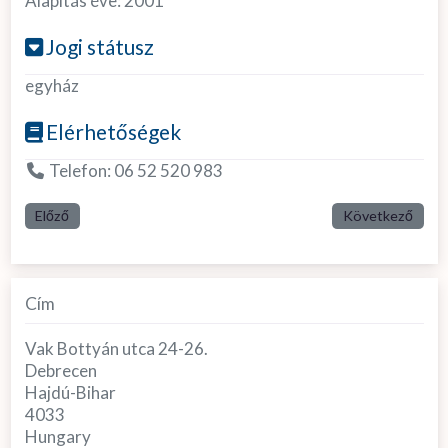
Alapítás éve:
2001
Jogi státusz
egyház
Elérhetőségek
Telefon:
06 52 520 983
Előző
Következő
Cím
Vak Bottyán utca 24-26.
Debrecen
Hajdú-Bihar
4033
Hungary