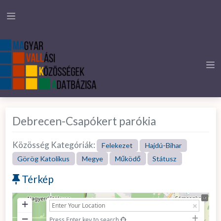
Debrecen-Csapókert parókia
Közösség Kategóriák:
Felekezet
Hajdú-Bihar
Görög Katolikus
Megye
Működő
Státusz
Térkép
+
−
Press Enter key to search