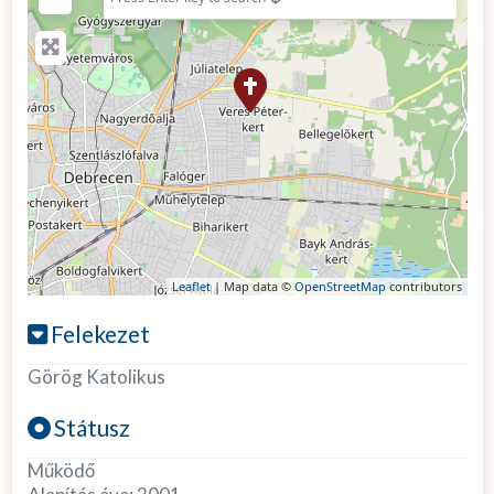
Leaflet
| Map data ©
OpenStreetMap
contributors
Felekezet
Görög Katolikus
Státusz
Működő