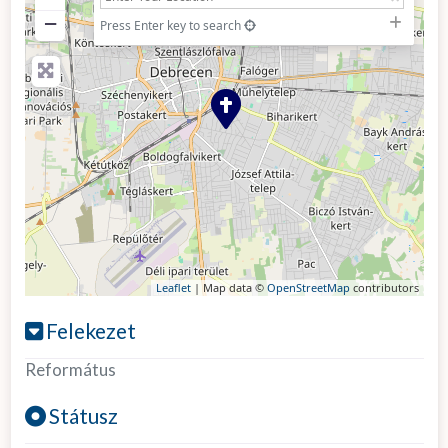
−
Press Enter key to search
Leaflet
| Map data ©
OpenStreetMap
contributors
Felekezet
Református
Státusz