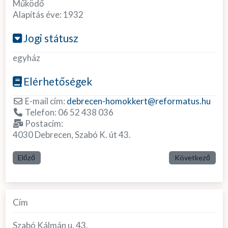
Működő
Alapítás éve:
1932
Jogi státusz
egyház
Elérhetőségek
E-mail cím:
debrecen-homokkert
@
reformatus.hu
Telefon:
06 52 438 036
Postacím:
4030 Debrecen, Szabó K. út 43.
Előző
Következő
Cím
Szabó Kálmán u. 43.