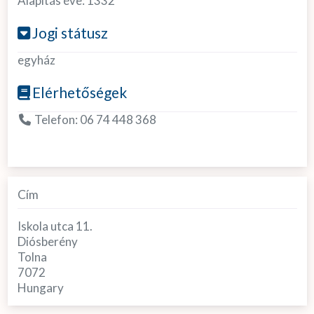
Alapítás éve:
1332
Jogi státusz
egyház
Elérhetőségek
Telefon:
06 74 448 368
Cím
Iskola utca 11.
Diósberény
Tolna
7072
Hungary