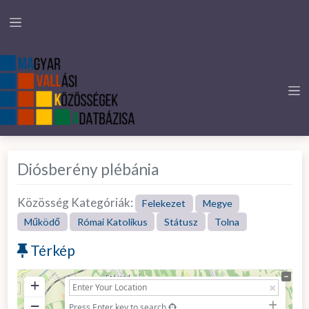
Diósberény plébánia
Közösség Kategóriák:
Felekezet
Megye
Működő
Római Katolikus
Státusz
Tolna
Térkép
+
−
Press Enter key to search