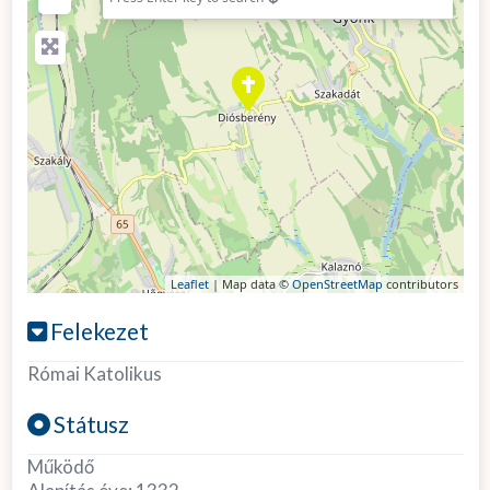
Leaflet
| Map data ©
OpenStreetMap
contributors
Felekezet
Római Katolikus
Státusz
Működő