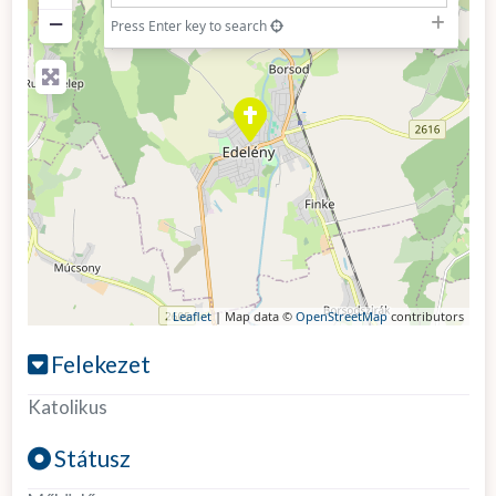
−
Press Enter key to search
Leaflet
| Map data ©
OpenStreetMap
contributors
Felekezet
Katolikus
Státusz