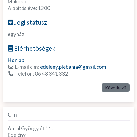
Működő
Alapítás éve:
1300
Jogi státusz
egyház
Elérhetőségek
Honlap
E-mail cím:
edeleny.plebania
@
gmail.com
Telefon:
06 48 341 332
Következő
Cím
Antal György út 11.
Edelény