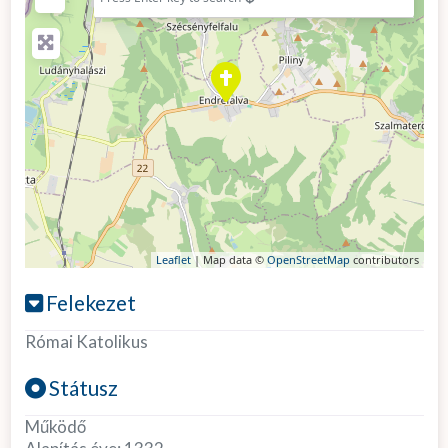
Leaflet
| Map data ©
OpenStreetMap
contributors
Felekezet
Római Katolikus
Státusz
Működő