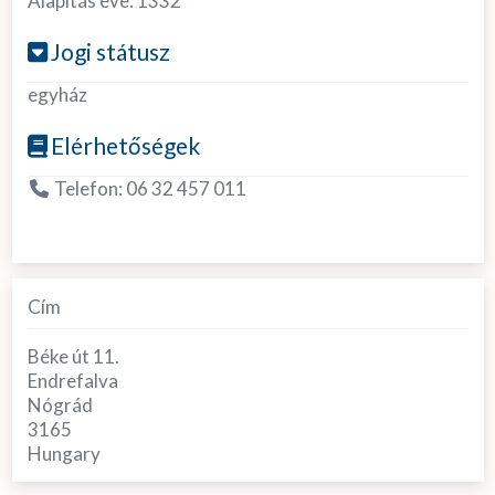
Alapítás éve:
1332
Jogi státusz
egyház
Elérhetőségek
Telefon:
06 32 457 011
Cím
Béke út 11.
Endrefalva
Nógrád
3165
Hungary