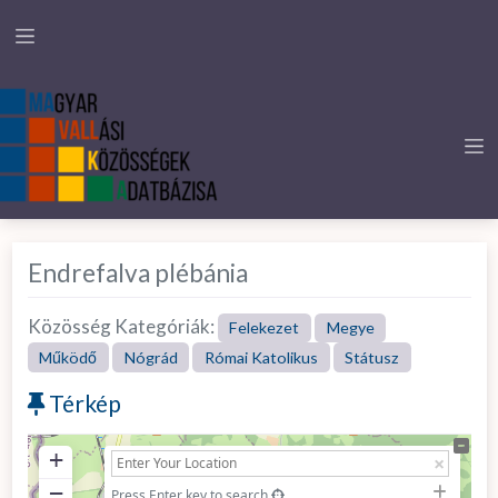
Endrefalva plébánia
Közösség Kategóriák:
Felekezet
Megye
Működő
Nógrád
Római Katolikus
Státusz
Térkép
+
−
Press Enter key to search