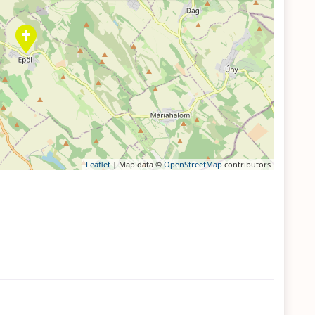
Leaflet
| Map data ©
OpenStreetMap
contributors