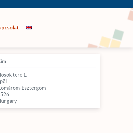
apcsolat
Cím
ősök tere 1.
pöl
Komárom-Esztergom
2526
ungary