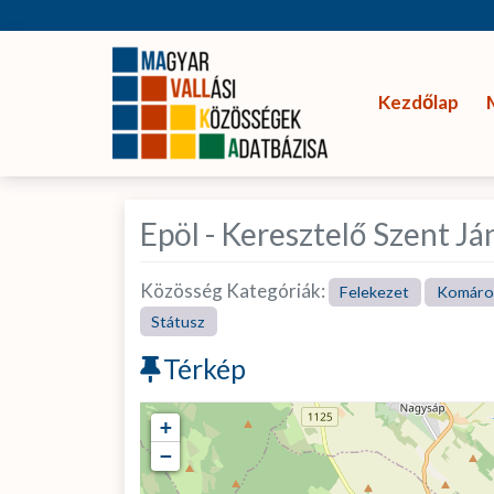
Kezdőlap
Epöl - Keresztelő Szent Já
Közösség Kategóriák:
Felekezet
Komáro
Státusz
Térkép
+
−