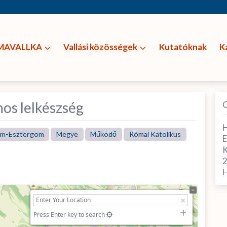
MAVALLKA
Vallási közösségek
Kutatóknak
K
nos lelkészség
H
m-Esztergom
Megye
Működő
Római Katolikus
E
H
Press Enter key to search