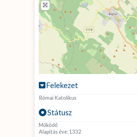
Felekezet
Római Katolikus
Státusz
Működő
Alapítás éve:
1332