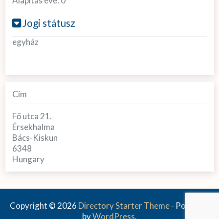
Alapítás éve:
0
Jogi státusz
egyház
Cím
Fő utca 21.
Érsekhalma
Bács-Kiskun
6348
Hungary
Copyright © 2026
Directory Starter Theme
- Powered
by
WordPress
.