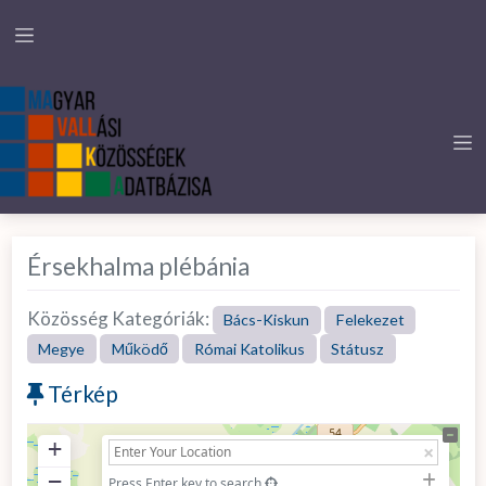
Érsekhalma plébánia
Közösség Kategóriák:
Bács-Kiskun
Felekezet
Megye
Működő
Római Katolikus
Státusz
Térkép
+
−
Press Enter key to search