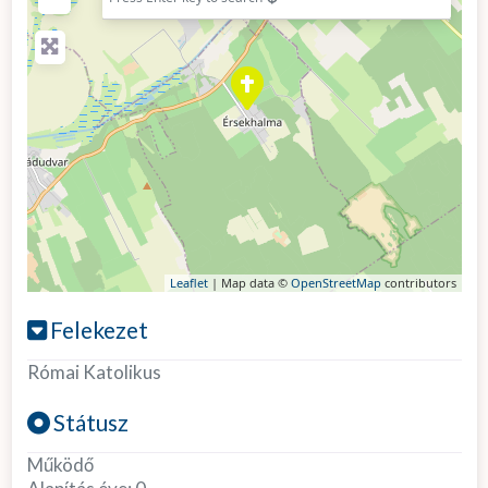
Leaflet
| Map data ©
OpenStreetMap
contributors
Felekezet
Római Katolikus
Státusz
Működő