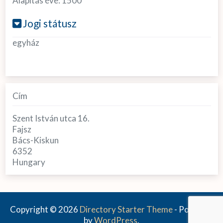
Alapítás éve:
1500
Jogi státusz
egyház
Cím
Szent István utca 16.
Fajsz
Bács-Kiskun
6352
Hungary
Copyright © 2026
Directory Starter Theme
- Powered
by
WordPress
.