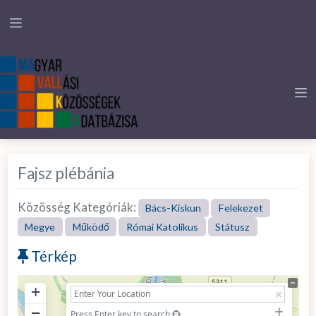
Fajsz plébánia
Közösség Kategóriák:
Bács-Kiskun
Felekezet
Megye
Működő
Római Katolikus
Státusz
Térkép
+
−
Press Enter key to search