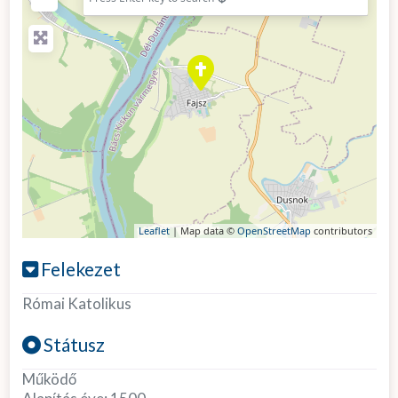
Leaflet
| Map data ©
OpenStreetMap
contributors
Felekezet
Római Katolikus
Státusz
Működő