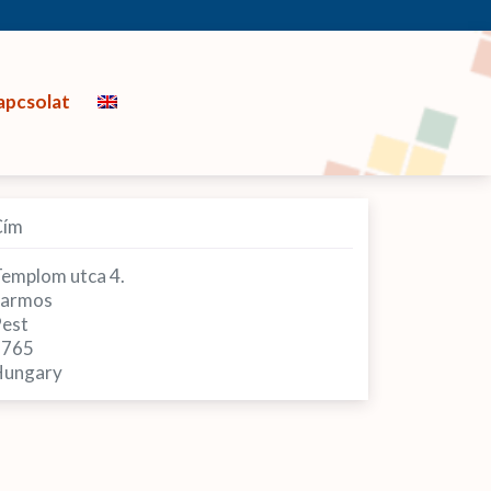
apcsolat
Cím
emplom utca 4.
armos
est
2765
ungary