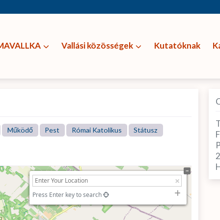
MAVALLKA
Vallási közösségek
Kutatóknak
K
T
Működő
Pest
Római Katolikus
Státusz
F
P
H
Press Enter key to search