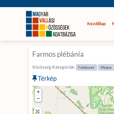
Kezdőlap
Farmos plébánia
Közösség Kategóriák:
Felekezet
Megye
Térkép
+
−