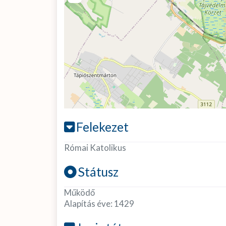
Felekezet
Római Katolikus
Státusz
Működő
Alapítás éve:
1429