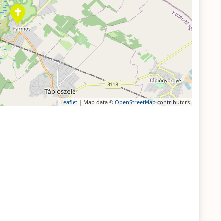
Leaflet
| Map data ©
OpenStreetMap
contributors