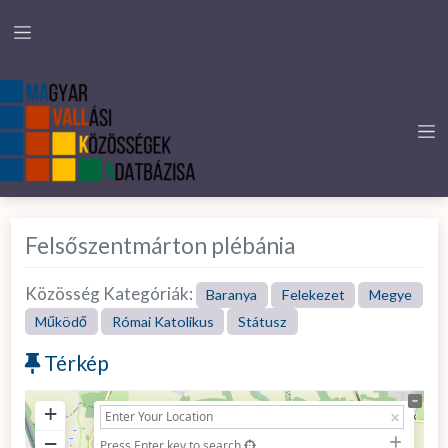
Felsőszentmárton plébánia
Közösség Kategóriák:
Baranya
Felekezet
Megye
Működő
Római Katolikus
Státusz
Térkép
+
−
Press Enter key to search