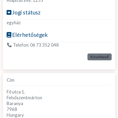
Alapítás éve:
1255
Jogi státusz
egyház
Elérhetőségek
Telefon:
06 73 352 048
Következő
Cím
Fő utca 1.
Felsőszentmárton
Baranya
7968
Hungary