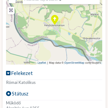
Leaflet
| Map data ©
OpenStreetMap
contributors
Felekezet
Római Katolikus
Státusz
Működő