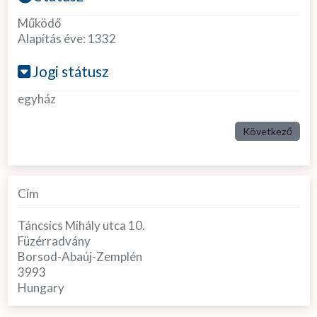
Működő
Alapítás éve:
1332
Jogi státusz
egyház
Következő
Cím
Táncsics Mihály utca 10.
Füzérradvány
Borsod-Abaúj-Zemplén
3993
Hungary