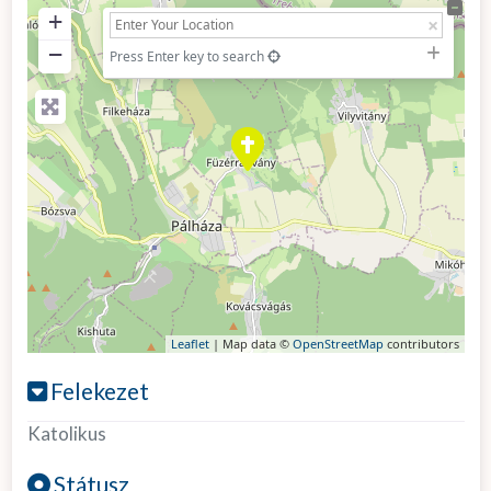
+
−
Press Enter key to search
Leaflet
| Map data ©
OpenStreetMap
contributors
Felekezet
Katolikus
Státusz