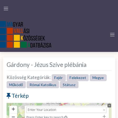
Gárdony - Jézus Szíve plébánia
Közösség Kategóriák:
Fejér
Felekezet
Megye
Működő
Római Katolikus
Státusz
Térkép
+
−
Press Enter key to search