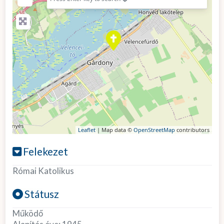
Leaflet
| Map data ©
OpenStreetMap
contributors
Felekezet
Római Katolikus
Státusz
Működő