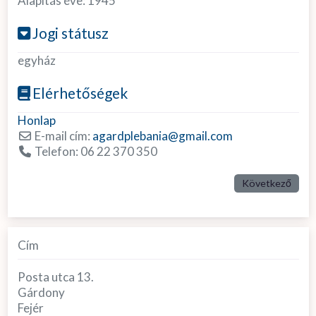
Alapítás éve:
1945
Jogi státusz
egyház
Elérhetőségek
Honlap
E-mail cím:
agardplebania
@
gmail.com
Telefon:
06 22 370 350
Következő
Cím
Posta utca 13.
Gárdony
Fejér