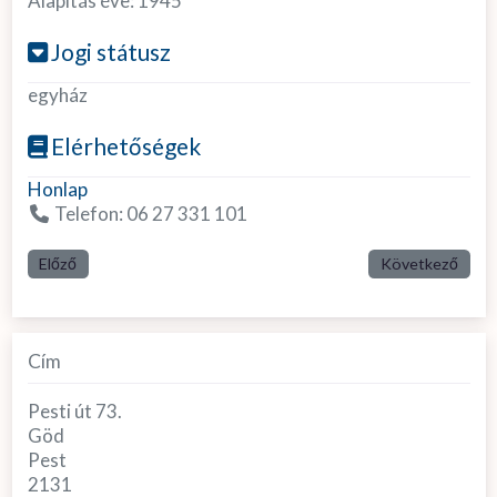
Alapítás éve:
1945
Jogi státusz
egyház
Elérhetőségek
Honlap
Telefon:
06 27 331 101
Előző
Következő
Cím
Pesti út 73.
Göd
Pest
2131