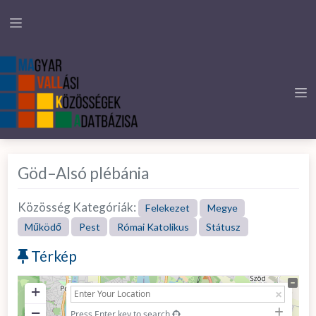
Göd–Alsó plébánia
Közösség Kategóriák:
Felekezet
Megye
Működő
Pest
Római Katolikus
Státusz
Térkép
+
−
Press Enter key to search