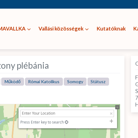
MAVALLKA
Vallási közösségek
Kutatóknak
K
ony plébánia
F
Működő
Római Katolikus
Somogy
Státusz
G
H
Press Enter key to search