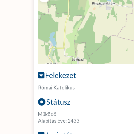
Felekezet
Római Katolikus
Státusz
Működő
Alapítás éve:
1433