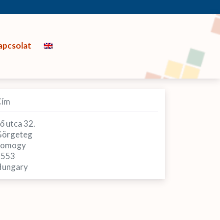
apcsolat
Cím
ő utca 32.
örgeteg
Somogy
7553
ungary