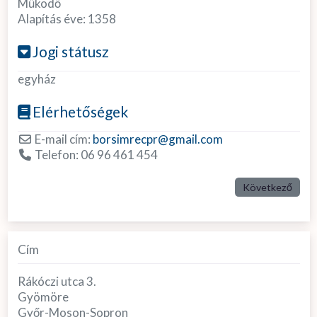
Működő
Alapítás éve:
1358
Jogi státusz
egyház
Elérhetőségek
E-mail cím:
borsimrecpr
@
gmail.com
Telefon:
06 96 461 454
Következő
Cím
Rákóczi utca 3.
Gyömöre
Győr-Moson-Sopron