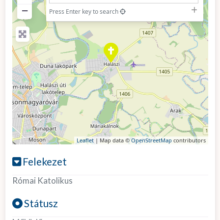
−
Press Enter key to search
Leaflet
| Map data ©
OpenStreetMap
contributors
Felekezet
Római Katolikus
Státusz