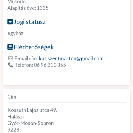
Működő
Alapítás éve:
1335
Jogi státusz
egyház
Elérhetőségek
E-mail cím:
kat.szentmarton
@
gmail.com
Telefon:
06 96 210 355
Cím
Kossuth Lajos utca 49.
Halászi
Győr-Moson-Sopron
9228