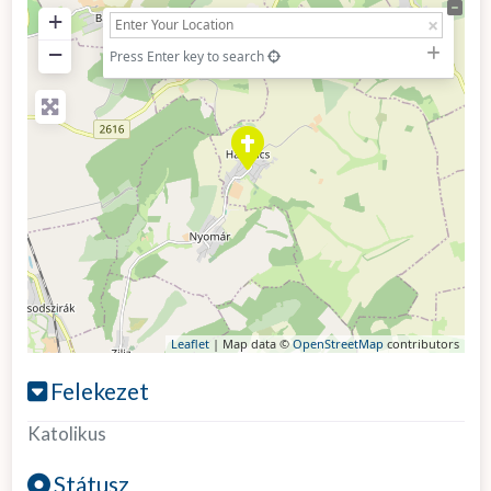
+
−
Press Enter key to search
Leaflet
| Map data ©
OpenStreetMap
contributors
Felekezet
Katolikus
Státusz