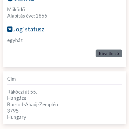
Működő
Alapítás éve:
1866
Jogi státusz
egyház
Következő
Cím
Rákóczi út 55.
Hangács
Borsod-Abaúj-Zemplén
3795
Hungary