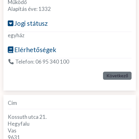
Működő
Alapítás éve:
1332
Jogi státusz
egyház
Elérhetőségek
Telefon:
06 95 340 100
Következő
Cím
Kossuth utca 21.
Hegyfalu
Vas
9631