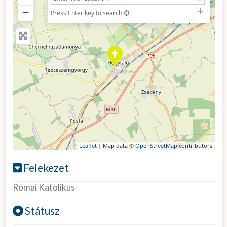
−
Press Enter key to search
Leaflet
| Map data ©
OpenStreetMap
contributors
Felekezet
Római Katolikus
Státusz