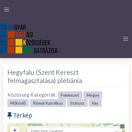
Hegyfalu (Szent Kereszt
felmagasztalása) plébánia
Közösség Kategóriák:
Felekezet
Megye
Működő
Római Katolikus
Státusz
Vas
Térkép
+