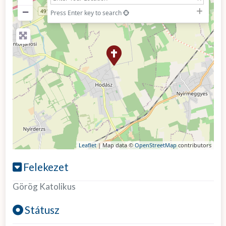
−
Press Enter key to search
Leaflet
| Map data ©
OpenStreetMap
contributors
Felekezet
Görög Katolikus
Státusz