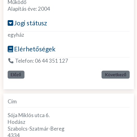
Működő
Alapítás éve:
2004
Jogi státusz
egyház
Elérhetőségek
Telefon:
06 44 351 127
Előző
Következő
Cím
Sója Miklós utca 6.
Hodász
Szabolcs-Szatmár-Bereg
4334