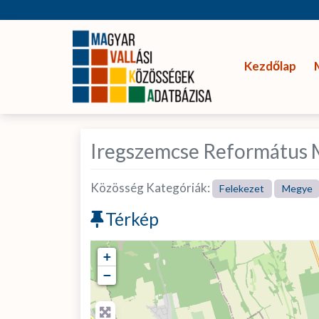
Kezdőlap
Iregszemcse Református 
Közösség Kategóriák:
Felekezet
Megye
Térkép
+
−