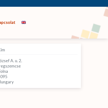
apcsolat
Cím
ózsef A. u. 2.
regszemcse
olna
7095
ungary