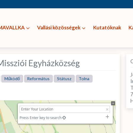
MAVALLKA
Vallási közösségek
Kutatóknak
K
Missziói Egyházközség
J
Működő
Református
Státusz
Tolna
I
T
H
Press Enter key to search