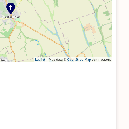
Leaflet
| Map data ©
OpenStreetMap
contributors