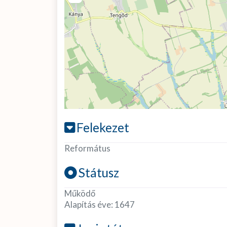
Felekezet
Református
Státusz
Működő
Alapítás éve:
1647