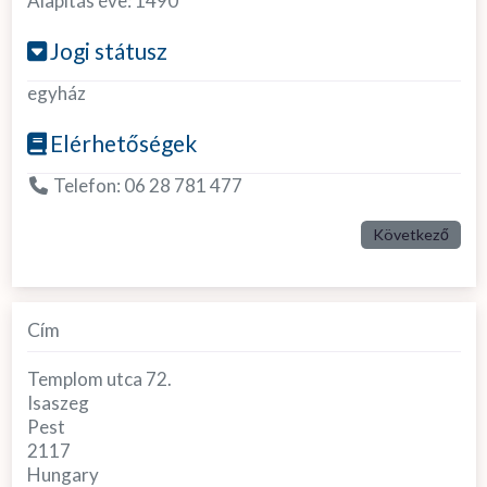
Alapítás éve:
1490
Jogi státusz
egyház
Elérhetőségek
Telefon:
06 28 781 477
Következő
Cím
Templom utca 72.
Isaszeg
Pest
2117
Hungary