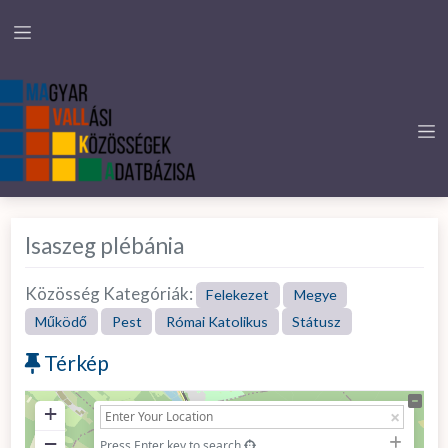
Isaszeg plébánia
Közösség Kategóriák:
Felekezet
Megye
Működő
Pest
Római Katolikus
Státusz
Térkép
+
−
Press Enter key to search