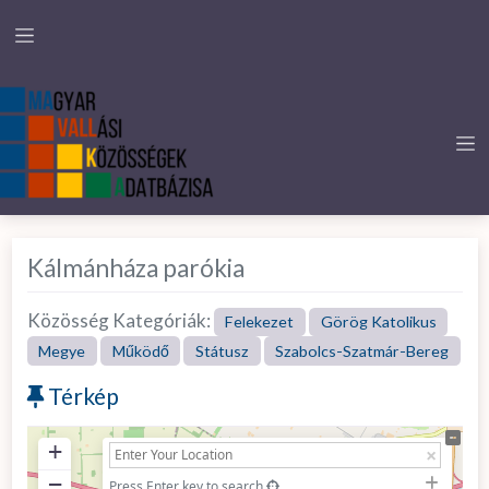
Kálmánháza parókia
Közösség Kategóriák:
Felekezet
Görög Katolikus
Megye
Működő
Státusz
Szabolcs-Szatmár-Bereg
Térkép
+
−
Press Enter key to search