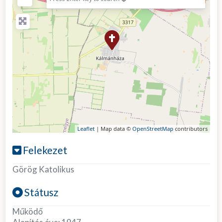
Leaflet
| Map data ©
OpenStreetMap
contributors
Felekezet
Görög Katolikus
Státusz
Működő