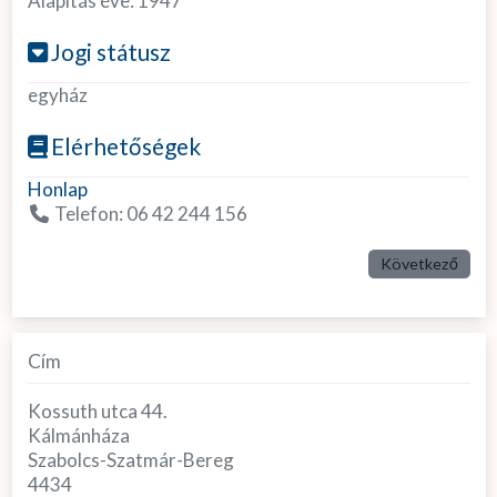
Alapítás éve:
1947
Jogi státusz
egyház
Elérhetőségek
Honlap
Telefon:
06 42 244 156
Következő
Cím
Kossuth utca 44.
Kálmánháza
Szabolcs-Szatmár-Bereg
4434