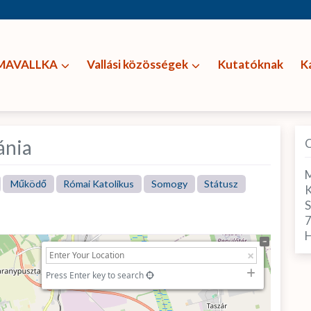
MAVALLKA
Vallási közösségek
Kutatóknak
K
ánia
M
Működő
Római Katolikus
Somogy
Státusz
K
H
Press Enter key to search