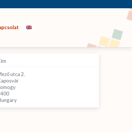
apcsolat
Cím
ező utca 2.
aposvár
Somogy
7400
ungary