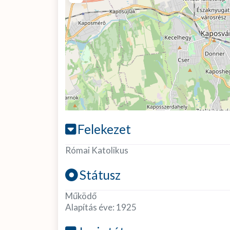
Felekezet
Római Katolikus
Státusz
Működő
Alapítás éve:
1925