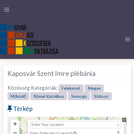
Kaposvár Szent Imre plébánia
Közösség Kategóriák:
Felekezet
Megye
Működő
Római Katolikus
Somogy
Státusz
Térkép
+
−
Press Enter key to search