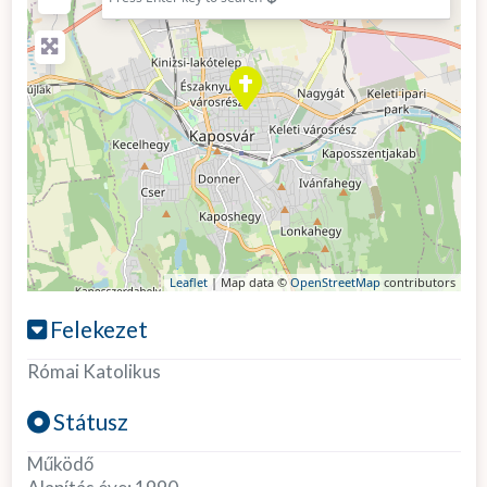
Leaflet
| Map data ©
OpenStreetMap
contributors
Felekezet
Római Katolikus
Státusz
Működő