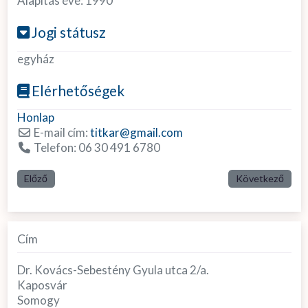
Alapítás éve:
1990
Jogi státusz
egyház
Elérhetőségek
Honlap
E-mail cím:
titkar
@
gmail.com
Telefon:
06 30 491 6780
Előző
Következő
Cím
Dr. Kovács-Sebestény Gyula utca 2/a.
Kaposvár
Somogy