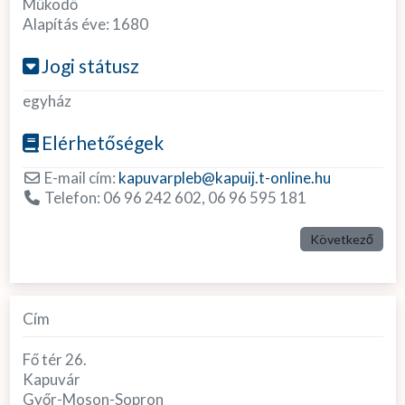
Működő
Alapítás éve:
1680
Jogi státusz
egyház
Elérhetőségek
E-mail cím:
kapuvarpleb
@
kapuij.t-online.hu
Telefon:
06 96 242 602, 06 96 595 181
Következő
Cím
Fő tér 26.
Kapuvár
Győr-Moson-Sopron