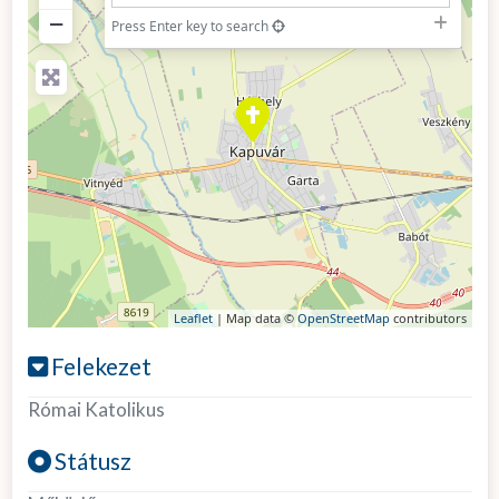
−
Press Enter key to search
Leaflet
| Map data ©
OpenStreetMap
contributors
Felekezet
Római Katolikus
Státusz